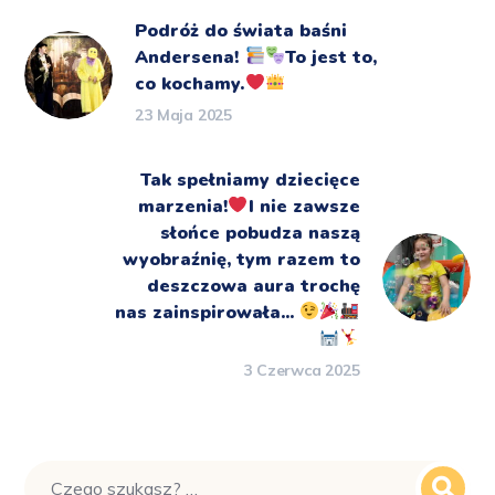
Podróż do świata baśni
Andersena!
To jest to,
co kochamy.
23 Maja 2025
Tak spełniamy dziecięce
marzenia!
I nie zawsze
słońce pobudza naszą
wyobraźnię, tym razem to
deszczowa aura
trochę
nas zainspirowała... ‍
3 Czerwca 2025