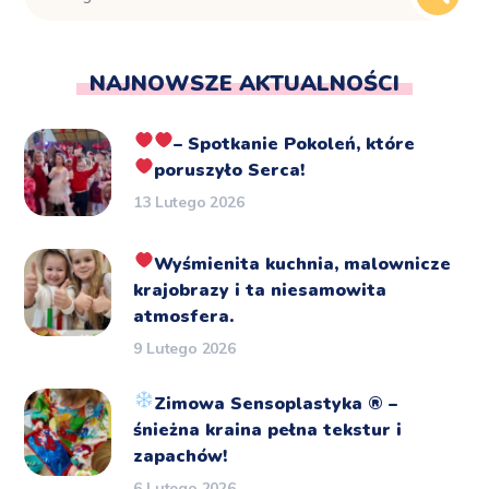
NAJNOWSZE AKTUALNOŚCI
– Spotkanie Pokoleń, które
poruszyło Serca!
13 Lutego 2026
Wyśmienita kuchnia, malownicze
krajobrazy i ta niesamowita
atmosfera.
9 Lutego 2026
Zimowa Sensoplastyka
®️
–
śnieżna kraina pełna tekstur i
zapachów!
6 Lutego 2026