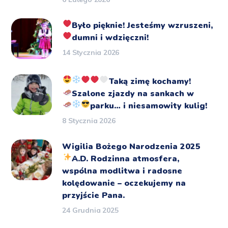
Było pięknie!
Jesteśmy wzruszeni,
dumni i wdzięczni!
14 Stycznia 2026
Taką zimę kochamy!
Szalone zjazdy na sankach
w
parku… i niesamowity kulig!
8 Stycznia 2026
Wigilia Bożego Narodzenia 2025
A.D.
Rodzinna atmosfera,
wspólna modlitwa i radosne
kolędowanie – oczekujemy na
przyjście Pana.
24 Grudnia 2025