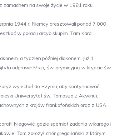
k z zamachem na swoje życie w 1981 roku,
sierpnia 1944 r. Niemcy aresztowali ponad 7 000
eszkać w pałacu arcybiskupim. Tam Karol
konem, a tydzień później diakonem. Już 1
ojtyła odprawił Mszę św. prymicyjną w krypcie św.
z Paryż wyjechał do Rzymu, aby kontynuować
pieski Uniwersytet św. Tomasza z Akwinu).
duchownych z krajów frankofońskich oraz z USA.
arafii Niegowić, gdzie spełniał zadania wikarego i
akowie. Tam założył chór gregoriański, z którym