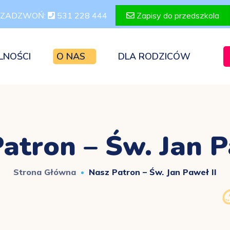
ZADZWOŃ:
531 228 444
Zapisy do przedszkola
LNOŚCI
O NAS
DLA RODZICÓW
atron – Św. Jan P
Strona Główna
Nasz Patron – Św. Jan Paweł II