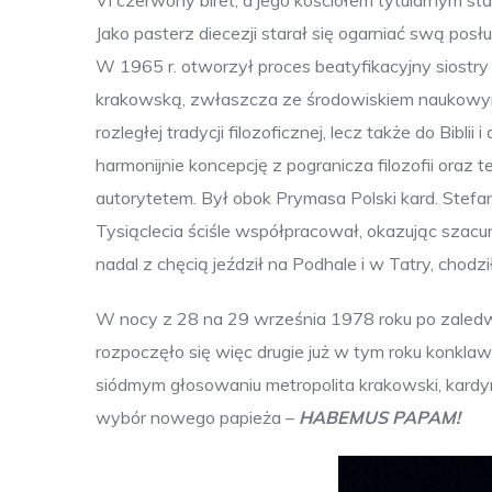
VI czerwony biret, a jego kościołem tytularnym st
Jako pasterz diecezji starał się ogarniać swą pos
W 1965 r. otworzył proces beatyfikacyjny siostry 
krakowską, zwłaszcza ze środowiskiem naukowym i 
rozległej tradycji filozoficznej, lecz także do Bibli
harmonijnie koncepcję z pogranicza filozofii oraz t
autorytetem. Był obok Prymasa Polski kard. Stef
Tysiąclecia ściśle współpracował, okazując szacu
nadal z chęcią jeździł na Podhale i w Tatry, chodzi
W nocy z 28 na 29 września 1978 roku po zaledwi
rozpoczęło się więc drugie już w tym roku konkl
siódmym głosowaniu metropolita krakowski, kardynał
wybór nowego papieża –
HABEMUS PAPAM!