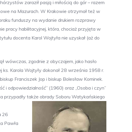
hórzystów zaraził pasją i miłością do gór – razem
jakowe na Mazurach. W Krakowie otrzymał też w
u braku funduszy na wydanie drukiem rozprawy
pracy habilitacyjnej, która, chociaż przyjęta w
tułu docenta Karol Wojtyła nie uzyskał (aż do
ął wówczas, zgodnie z obyczajem, jako hasło
iej ks. Karola Wojtyły dokonał 28 września 1958 r.
biskup Franciszek Jop i biskup Bolesław Kominek.
ść i odpowiedzialność” (1960) oraz „Osoba i czyn”
rola przypadły także obrady Soboru Watykańskiego
a 26
eża Pawła