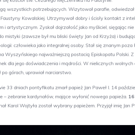
ał się kościół św. Cezarego Męczennika na Palatynie.
ługą wszystkich potrzebujących. Wizytował parafie, odwiedzał 
Faustyny Kowalskiej. Utrzymywał dobry i ścisły kontakt z inte
artystycznym. Zyskał dojrzałość jako myśliciel, sięgając nie 
i i do mistyki (zawsze był mu bliski święty Jan od Krzyża) i budują
eologii: człowieka jako integralnej osoby. Stał się znanym poza
ana Wyszyńskiego najważniejszą postacią Episkopatu Polski.
nek dla jego doświadczenia i mądrości. W nielicznych wolnych
ł po górach, uprawiał narciarstwo.
e 33 dniach pontyfikatu zmarł papież Jan Paweł I. 14 paździe
awe – zebranie kardynałów, mające wyłonić nowego papieża.
16
 Karol Wojtyła został wybrany papieżem. Przyjął imię Jan Paweł