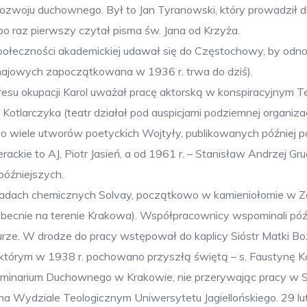
woju duchownego. Był to Jan Tyranowski, który prowadził dla 
 raz pierwszy czytał pisma św. Jana od Krzyża.
społeczności akademickiej udawał się do Częstochowy, by odno
 majowych zapoczątkowana w 1936 r. trwa do dziś).
kresu okupacji Karol uważał pracę aktorską w konspiracyjnym T
larczyka (teatr działał pod auspicjami podziemnej organizac
ło wiele utworów poetyckich Wojtyły, publikowanych później p
ckie to AJ, Piotr Jasień, a od 1961 r. – Stanisław Andrzej Gru
późniejszych.
akładach chemicznych Solvay, początkowo w kamieniołomie w 
becnie na terenie Krakowa). Współpracownicy wspominali późn
rze. W drodze do pracy wstępował do kaplicy Sióstr Matki Bo
 którym w 1938 r. pochowano przyszłą świętą – s. Faustynę K
Seminarium Duchownego w Krakowie, nie przerywając pracy w 
na Wydziale Teologicznym Uniwersytetu Jagiellońskiego. 29 lu