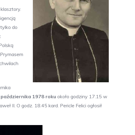
klasztory.
ligencją
tylko do
c
 Polską
 Z Prymasem
 chwilach
rnika
 października 1978 roku
około godziny 17.15 w
 II. O godz. 18.45 kard. Pericle Felici ogłosił