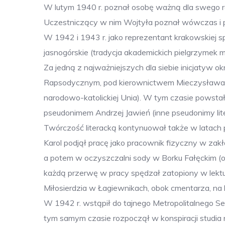
W lutym 1940 r. poznał osobę ważną dla swego roz
Uczestniczący w nim Wojtyła poznał wówczas i po
W 1942 i 1943 r. jako reprezentant krakowskiej 
jasnogórskie (tradycja akademickich pielgrzymek
Za jedną z najważniejszych dla siebie inicjatyw o
Rapsodycznym, pod kierownictwem Mieczysława Kot
narodowo-katolickiej Unia). W tym czasie powsta
pseudonimem Andrzej Jawień (inne pseudonimy litera
Twórczość literacką kontynuował także w latach 
Karol podjął pracę jako pracownik fizyczny w z
a potem w oczyszczalni sody w Borku Fałęckim (o
każdą przerwę w pracy spędzał zatopiony w lektu
Miłosierdzia w Łagiewnikach, obok cmentarza, na
W 1942 r. wstąpił do tajnego Metropolitalnego 
tym samym czasie rozpoczął w konspiracji studia 