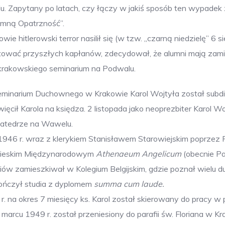
lu. Zapytany po latach, czy łączy w jakiś sposób ten wypade
 mną Opatrzność”.
hitlerowski terror nasilił się (w tzw. „czarną niedzielę” 6 
ować przyszłych kapłanów, zdecydował, że alumni mają zami
krakowskiego seminarium na Podwalu.
Seminarium Duchownego w Krakowie Karol Wojtyła został subdia
ęcił Karola na księdza. 2 listopada jako neoprezbiter Karol W
atedrze na Wawelu.
 1946 r. wraz z klerykiem Stanisławem Starowiejskim poprze
apieskim Międzynarodowym
Athenaeum Angelicum
(obecnie Pa
iów zamieszkiwał w Kolegium Belgijskim, gdzie poznał wielu 
ończył studia z dyplomem
summa cum laude.
r. na okres 7 miesięcy ks. Karol został skierowany do pracy w p
marcu 1949 r. został przeniesiony do parafii św. Floriana w Kr