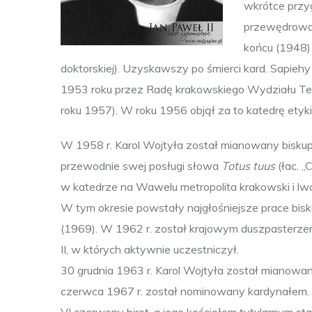
wkrótce przy
przewędrowal
końcu (1948) 
doktorskiej). Uzyskawszy po śmierci kard. Sapiehy
1953 roku przez Radę krakowskiego Wydziału Teol
roku 1957). W roku 1956 objął za to katedrę etyki
W 1958 r. Karol Wojtyła został mianowany bisku
przewodnie swej posługi słowa
Totus tuus
(łac. „
w katedrze na Wawelu metropolita krakowski i lwo
W tym okresie powstały najgłośniejsze prace bisk
(1969). W 1962 r. został krajowym duszpasterzem
II, w których aktywnie uczestniczył.
30 grudnia 1963 r. Karol Wojtyła został mianowa
czerwca 1967 r. został nominowany kardynałem. 