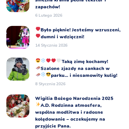
zapachów!
6 Lutego 2026
Było pięknie!
Jesteśmy wzruszeni,
dumni i wdzięczni!
14 Stycznia 2026
Taką zimę kochamy!
Szalone zjazdy na sankach
w
parku… i niesamowity kulig!
8 Stycznia 2026
Wigilia Bożego Narodzenia 2025
A.D.
Rodzinna atmosfera,
wspólna modlitwa i radosne
kolędowanie – oczekujemy na
przyjście Pana.