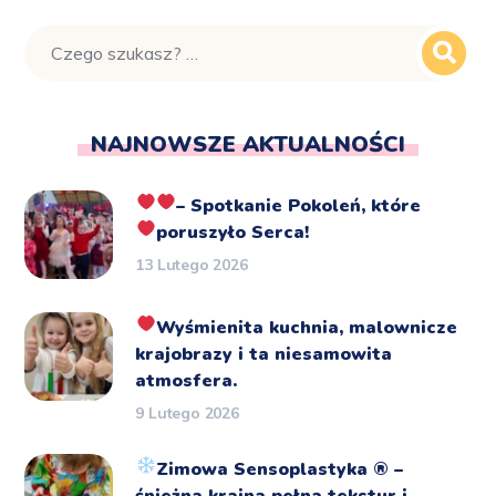
NAJNOWSZE AKTUALNOŚCI
– Spotkanie Pokoleń, które
poruszyło Serca!
13 Lutego 2026
Wyśmienita kuchnia, malownicze
krajobrazy i ta niesamowita
atmosfera.
9 Lutego 2026
Zimowa Sensoplastyka
®️
–
śnieżna kraina pełna tekstur i