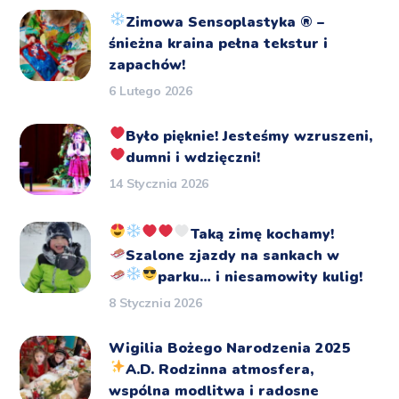
Zimowa Sensoplastyka
®️
–
śnieżna kraina pełna tekstur i
zapachów!
6 Lutego 2026
Było pięknie!
Jesteśmy wzruszeni,
dumni i wdzięczni!
14 Stycznia 2026
Taką zimę kochamy!
Szalone zjazdy na sankach
w
parku… i niesamowity kulig!
8 Stycznia 2026
Wigilia Bożego Narodzenia 2025
A.D.
Rodzinna atmosfera,
wspólna modlitwa i radosne