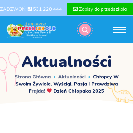
ZADZWOŃ:
531 228 444
Zapisy do przedszkola
Aktualności
Strona Główna
Aktualności
Chłopcy W
Swoim Żywiole. Wyścigi,
Pasja I Prawdziwa
Frajda!
Dzień Chłopaka 2025