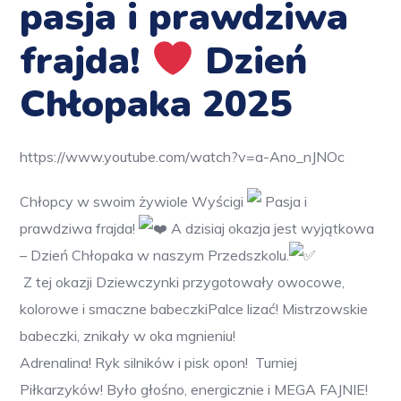
pasja i prawdziwa
frajda!
Dzień
Chłopaka 2025
https://www.youtube.com/watch?v=a-Ano_nJNOc
Chłopcy w swoim żywiole
Wyścigi
Pasja i
prawdziwa frajda!
A dzisiaj okazja jest wyjątkowa
– Dzień Chłopaka w naszym Przedszkolu.
Z tej okazji Dziewczynki przygotowały owocowe,
kolorowe i smaczne babeczki
Palce lizać!
Mistrzowskie
babeczki, znikały w oka mgnieniu!
Adrenalina! Ryk silników
i pisk opon!
Turniej
Piłkarzyków! Było głośno, energicznie i MEGA FAJNIE!