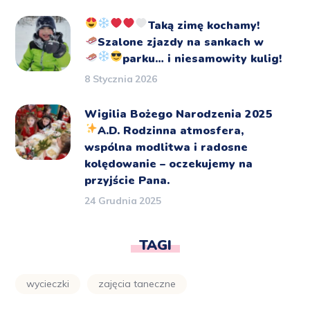
Taką zimę kochamy!
Szalone zjazdy na sankach
w
parku… i niesamowity kulig!
8 Stycznia 2026
Wigilia Bożego Narodzenia 2025
A.D.
Rodzinna atmosfera,
wspólna modlitwa i radosne
kolędowanie – oczekujemy na
przyjście Pana.
24 Grudnia 2025
TAGI
wycieczki
zajęcia taneczne