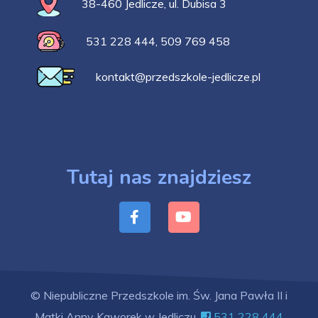
38-460 Jedlicze, ul. Dubisa 3
531 228 444
,
509 769 458
kontakt@przedszkole-jedlicze.pl
Tutaj nas znajdziesz
© Niepubliczne Przedszkole im. Św. Jana Pawła II i
Matki Anny Kaworek w Jedliczu.
531 228 444