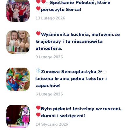
– Spotkanie Pokoleń, które
poruszyło Serca!
13 Lutego 2026
Wyśmienita kuchnia, malownicze
krajobrazy i ta niesamowita
atmosfera.
9 Lutego 2026
Zimowa Sensoplastyka
®️
–
śnieżna kraina pełna tekstur i
zapachów!
6 Lutego 2026
Było pięknie!
Jesteśmy wzruszeni,
dumni i wdzięczni!
14 Stycznia 2026