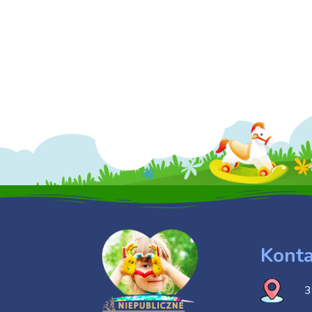
Konta
3