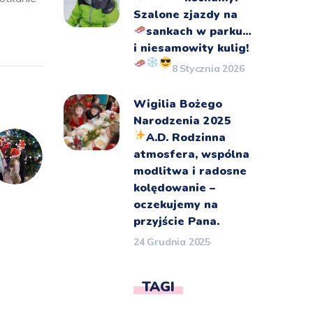
Szalone zjazdy na
sankach
w parku…
i niesamowity kulig!
8 Stycznia 2026
Wigilia Bożego
Narodzenia 2025
A.D.
Rodzinna
atmosfera, wspólna
modlitwa i radosne
kolędowanie –
oczekujemy na
przyjście Pana.
24 Grudnia 2025
TAGI