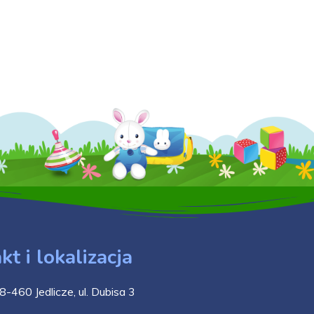
kt i lokalizacja
8-460 Jedlicze, ul. Dubisa 3