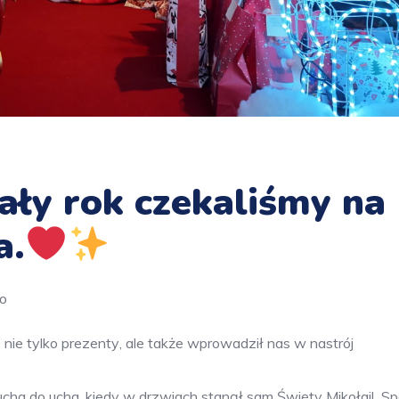
ały rok czekaliśmy na
a.
o
 nie tylko prezenty
, ale także wprowadził nas w nastrój
 ucha do ucha, kiedy w drzwiach stanął sam Święty Mikołaj!
Sp