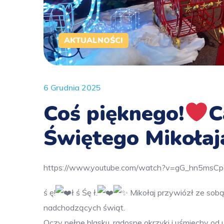
AKTUALNOŚCI
6 Grudnia 2025
Coś pięknego!
C
Świętego Mikołaj
https://www.youtube.com/watch?v=gG_hn5msCp
ś ę!
ł ś Śę ł.
Mikołaj przywiózł ze sobą
nadchodzących świąt.
Oczy pełne blasku, radosne okrzyki i uśmiechy od