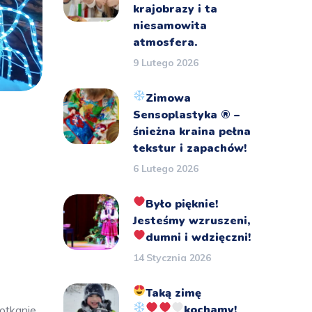
krajobrazy i ta
niesamowita
atmosfera.
9 Lutego 2026
Zimowa
Sensoplastyka
®️
–
śnieżna kraina pełna
tekstur i zapachów!
6 Lutego 2026
Było pięknie!
Jesteśmy wzruszeni,
dumni i wdzięczni!
14 Stycznia 2026
Taką zimę
kochamy!
otkanie