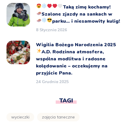
Taką zimę kochamy!
Szalone zjazdy na sankach
w
parku… i niesamowity kulig!
8 Stycznia 2026
Wigilia Bożego Narodzenia 2025
A.D.
Rodzinna atmosfera,
wspólna modlitwa i radosne
kolędowanie – oczekujemy na
przyjście Pana.
24 Grudnia 2025
TAGI
wycieczki
zajęcia taneczne