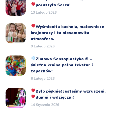
poruszyło Serca!
13 Lutego 2026
Wyśmienita kuchnia, malownicze
krajobrazy i ta niesamowita
atmosfera.
9 Lutego 2026
Zimowa Sensoplastyka
®️
–
śnieżna kraina pełna tekstur i
zapachów!
6 Lutego 2026
Było pięknie!
Jesteśmy wzruszeni,
dumni i wdzięczni!
14 Stycznia 2026