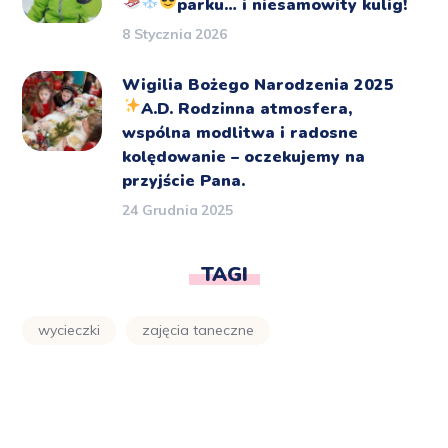
parku… i niesamowity kulig!
8 Stycznia 2026
Wigilia Bożego Narodzenia 2025
A.D.
Rodzinna atmosfera,
wspólna modlitwa i radosne
kolędowanie – oczekujemy na
przyjście Pana.
24 Grudnia 2025
TAGI
wycieczki
zajęcia taneczne