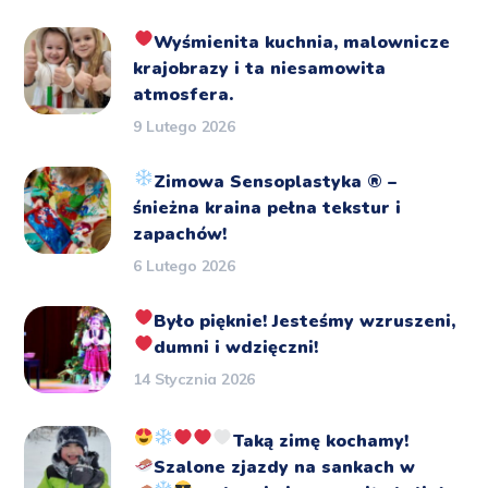
Wyśmienita kuchnia, malownicze
krajobrazy i ta niesamowita
atmosfera.
9 Lutego 2026
Zimowa Sensoplastyka
®️
–
śnieżna kraina pełna tekstur i
zapachów!
6 Lutego 2026
Było pięknie!
Jesteśmy wzruszeni,
dumni i wdzięczni!
14 Stycznia 2026
Taką zimę kochamy!
Szalone zjazdy na sankach
w