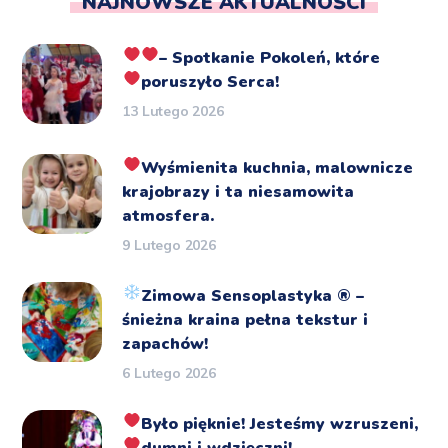
NAJNOWSZE AKTUALNOŚCI
– Spotkanie Pokoleń, które
poruszyło Serca!
13 Lutego 2026
Wyśmienita kuchnia, malownicze
krajobrazy i ta niesamowita
atmosfera.
9 Lutego 2026
Zimowa Sensoplastyka
®️
–
śnieżna kraina pełna tekstur i
zapachów!
6 Lutego 2026
Było pięknie!
Jesteśmy wzruszeni,