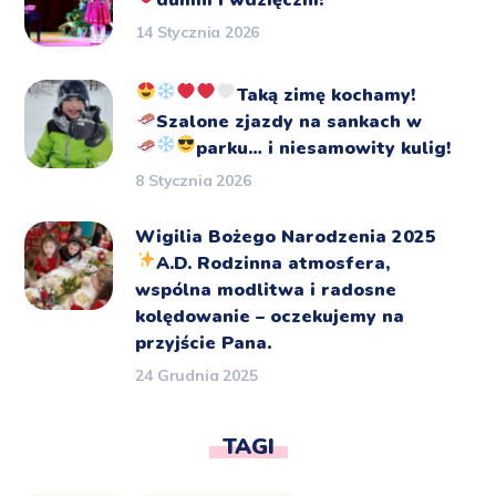
dumni i wdzięczni!
14 Stycznia 2026
Taką zimę kochamy!
Szalone zjazdy na sankach
w
parku… i niesamowity kulig!
8 Stycznia 2026
Wigilia Bożego Narodzenia 2025
A.D.
Rodzinna atmosfera,
wspólna modlitwa i radosne
kolędowanie – oczekujemy na
przyjście Pana.
24 Grudnia 2025
TAGI