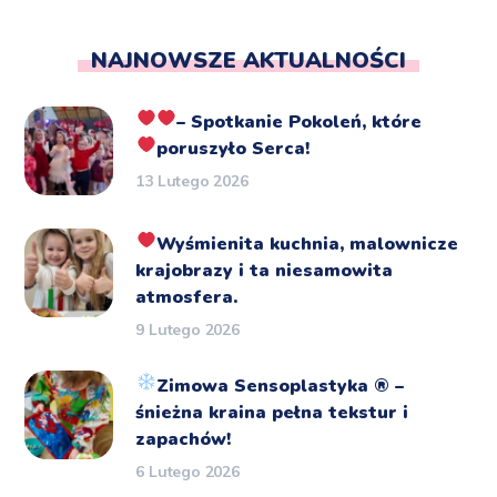
NAJNOWSZE AKTUALNOŚCI
– Spotkanie Pokoleń, które
poruszyło Serca!
13 Lutego 2026
Wyśmienita kuchnia, malownicze
krajobrazy i ta niesamowita
atmosfera.
9 Lutego 2026
Zimowa Sensoplastyka
®️
–
śnieżna kraina pełna tekstur i
zapachów!
6 Lutego 2026