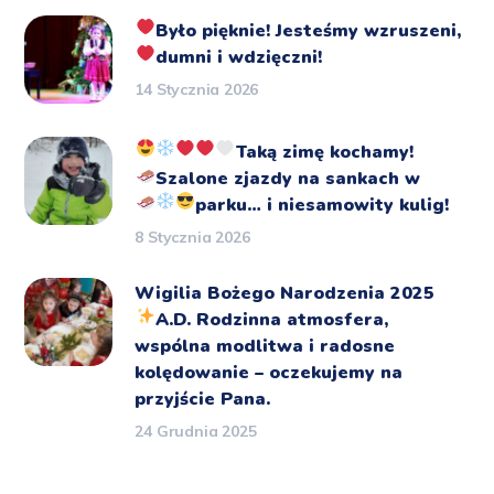
Było pięknie!
Jesteśmy wzruszeni,
dumni i wdzięczni!
14 Stycznia 2026
Taką zimę kochamy!
Szalone zjazdy na sankach
w
parku… i niesamowity kulig!
8 Stycznia 2026
Wigilia Bożego Narodzenia 2025
A.D.
Rodzinna atmosfera,
wspólna modlitwa i radosne
kolędowanie – oczekujemy na
przyjście Pana.
24 Grudnia 2025