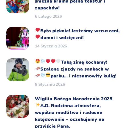
śnieżna kraina pełna tekstur i
zapachów!
6 Lutego 2026
Było pięknie!
Jesteśmy wzruszeni,
dumni i wdzięczni!
14 Stycznia 2026
Taką zimę kochamy!
Szalone zjazdy na sankach
w
parku… i niesamowity kulig!
8 Stycznia 2026
Wigilia Bożego Narodzenia 2025
A.D.
Rodzinna atmosfera,
wspólna modlitwa i radosne
kolędowanie – oczekujemy na
przyjście Pana.