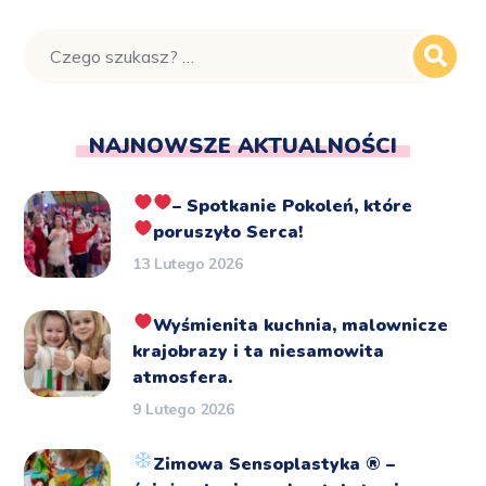
NAJNOWSZE AKTUALNOŚCI
– Spotkanie Pokoleń, które
poruszyło Serca!
13 Lutego 2026
Wyśmienita kuchnia, malownicze
krajobrazy i ta niesamowita
atmosfera.
9 Lutego 2026
Zimowa Sensoplastyka
®️
–