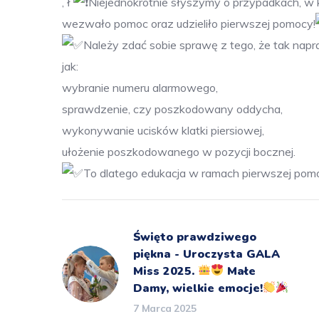
, ł
Niejednokrotnie słyszymy o przypadkach, w 
wezwało pomoc oraz udzieliło pierwszej pomocy!
Należy zdać sobie sprawę z tego, że tak napr
jak:
wybranie numeru alarmowego,
sprawdzenie, czy poszkodowany oddycha,
wykonywanie ucisków klatki piersiowej,
ułożenie poszkodowanego w pozycji bocznej.
To dlatego edukacja w ramach pierwszej pom
Święto prawdziwego
piękna - Uroczysta GALA
Miss 2025.
Małe
Damy, wielkie emocje!
7 Marca 2025