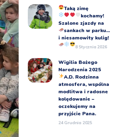
Taką zimę
kochamy!
Szalone zjazdy na
sankach
w parku…
i niesamowity kulig!
8 Stycznia 2026
Wigilia Bożego
Narodzenia 2025
A.D.
Rodzinna
atmosfera, wspólna
modlitwa i radosne
kolędowanie –
oczekujemy na
przyjście Pana.
24 Grudnia 2025