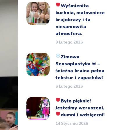
Wyśmienita
kuchnia, malownicze
krajobrazy i ta
niesamowita
atmosfera.
9 Lutego 2026
Zimowa
Sensoplastyka
®️
–
śnieżna kraina pełna
tekstur i zapachów!
6 Lutego 2026
Było pięknie!
Jesteśmy wzruszeni,
dumni i wdzięczni!
14 Stycznia 2026