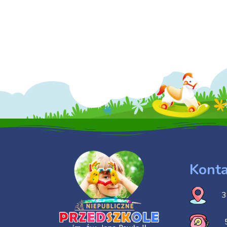
Konta
3