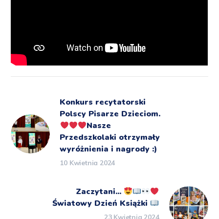
Konkurs recytatorski
Polscy Pisarze Dzieciom.
Nasze
Przedszkolaki otrzymały
wyróżnienia i nagrody :)
10 Kwietnia 2024
Zaczytani...
Światowy Dzień Książki
23 Kwietnia 2024