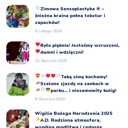
Zimowa Sensoplastyka
®️
–
śnieżna kraina pełna tekstur i
zapachów!
6 Lutego 2026
Było pięknie!
Jesteśmy wzruszeni,
dumni i wdzięczni!
14 Stycznia 2026
Taką zimę kochamy!
Szalone zjazdy na sankach
w
parku… i niesamowity kulig!
8 Stycznia 2026
Wigilia Bożego Narodzenia 2025
A.D.
Rodzinna atmosfera,
wspólna modlitwa i radosne