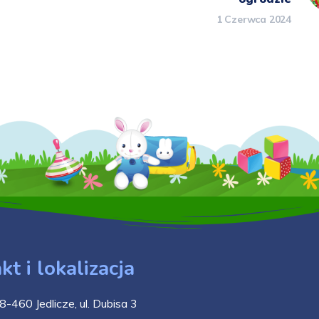
1 Czerwca 2024
kt i lokalizacja
8-460 Jedlicze, ul. Dubisa 3