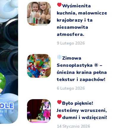
Wyśmienita
kuchnia, malownicze
krajobrazy i ta
niesamowita
atmosfera.
9 Lutego 2026
Zimowa
Sensoplastyka
®️
–
śnieżna kraina pełna
tekstur i zapachów!
6 Lutego 2026
Było pięknie!
Jesteśmy wzruszeni,
dumni i wdzięczni!
14 Stycznia 2026