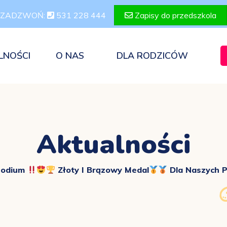
ZADZWOŃ:
531 228 444
Zapisy do przedszkola
LNOŚCI
O NAS
DLA RODZICÓW
Aktualności
 Podium
Złoty I Brązowy Medal
Dla Naszych 