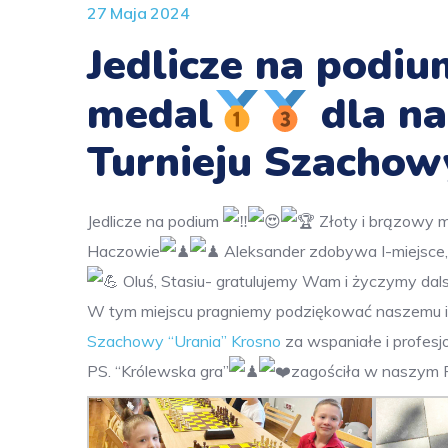
27 Maja 2024
Jedlicze na podi
medal
dla na
Turnieju Szacho
Jedlicze na podium
Złoty i brązowy 
Haczowie
Aleksander zdobywa I-miejsce, 
Oluś, Stasiu- gratulujemy Wam i życzymy da
W tym miejscu pragniemy podziękować naszemu 
Szachowy “Urania” Krosno
za wspaniałe i profes
PS. “Królewska gra”
zagościła w naszym P