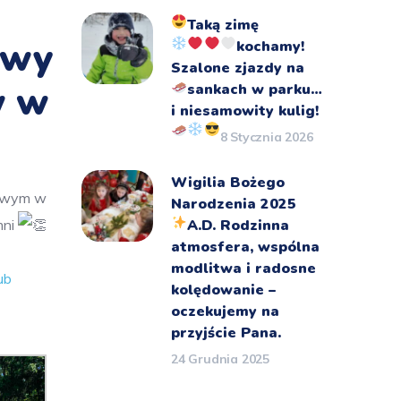
Taką zimę
owy
kochamy!
Szalone zjazdy na
w w
sankach
w parku…
i niesamowity kulig!
8 Stycznia 2026
Wigilia Bożego
howym w
Narodzenia 2025
mni
A.D.
Rodzinna
atmosfera, wspólna
modlitwa i radosne
ub
kolędowanie –
oczekujemy na
przyjście Pana.
24 Grudnia 2025