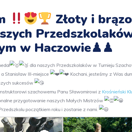
um
Złoty i brąz
szych Przedszkolakó
wym w Haczowie♟♟
medal
dla naszych Przedszkolaków w Turnieju Szac
a Stanisław III-miejsce
Kochani, jesteśmy z Was du
lszych sukcesów
instruktorowi szachowemu Panu Sławomirowi z
Krośnieński Kl
jonalne przygotowanie naszych Małych Mistrzów
rzedszkolu początkiem roku i zostanie z nami.