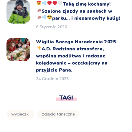
Taką zimę kochamy!
Szalone zjazdy na sankach
w
parku… i niesamowity kulig!
8 Stycznia 2026
Wigilia Bożego Narodzenia 2025
A.D.
Rodzinna atmosfera,
wspólna modlitwa i radosne
kolędowanie – oczekujemy na
przyjście Pana.
24 Grudnia 2025
TAGI
wycieczki
zajęcia taneczne