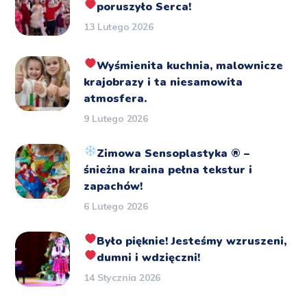
poruszyło Serca!
13 Lutego 2026
Wyśmienita kuchnia, malownicze
krajobrazy i ta niesamowita
atmosfera.
9 Lutego 2026
Zimowa Sensoplastyka
®️
–
śnieżna kraina pełna tekstur i
zapachów!
6 Lutego 2026
Było pięknie!
Jesteśmy wzruszeni,
dumni i wdzięczni!
14 Stycznia 2026