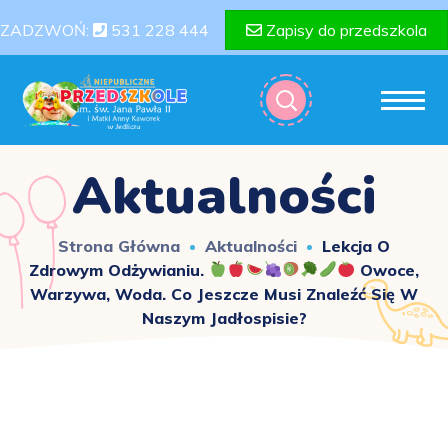
ZADZWOŃ:
531 228 444
Zapisy do przedszkola
Aktualności
Strona Główna
Aktualności
Lekcja O
Zdrowym Odżywianiu.
Owoce,
Warzywa, Woda. Co Jeszcze Musi Znaleźć Się W
Naszym Jadłospisie?