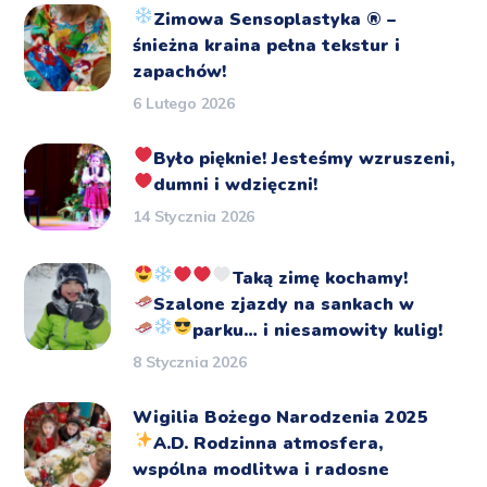
Zimowa Sensoplastyka
®️
–
śnieżna kraina pełna tekstur i
zapachów!
6 Lutego 2026
Było pięknie!
Jesteśmy wzruszeni,
dumni i wdzięczni!
14 Stycznia 2026
Taką zimę kochamy!
Szalone zjazdy na sankach
w
parku… i niesamowity kulig!
8 Stycznia 2026
Wigilia Bożego Narodzenia 2025
A.D.
Rodzinna atmosfera,
wspólna modlitwa i radosne