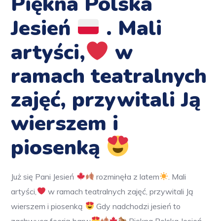
Piękna Polska
Jesień
. Mali
artyści,
w
ramach teatralnych
zajęć, przywitali Ją
wierszem i
piosenką
Już się Pani Jesień
rozminęła z latem
. Mali
artyści,
w ramach teatralnych zajęć, przywitali Ją
wierszem i piosenką
Gdy nadchodzi jesień to
zachwyca feerią barw
Piękna Polska Jesień