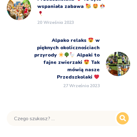
wspaniała zabawa
20 Września 2023
Alpako relaks
w
pięknych okolicznościach
przyrody
Alpaki to
fajne zwierzaki
Tak
mówią nasze
Przedszkolaki
27 Września 2023