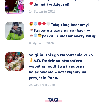
dumni i wdzięczni!
14 Stycznia 2026
Taką zimę kochamy!
Szalone zjazdy na sankach
w
parku… i niesamowity kulig!
8 Stycznia 2026
Wigilia Bożego Narodzenia 2025
A.D.
Rodzinna atmosfera,
wspólna modlitwa i radosne
kolędowanie – oczekujemy na
przyjście Pana.
24 Grudnia 2025
TAGI