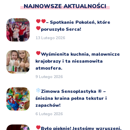
NAJNOWSZE AKTUALNOŚCI
– Spotkanie Pokoleń, które
poruszyło Serca!
13 Lutego 2026
Wyśmienita kuchnia, malownicze
krajobrazy i ta niesamowita
atmosfera.
9 Lutego 2026
Zimowa Sensoplastyka
®️
–
śnieżna kraina pełna tekstur i
zapachów!
6 Lutego 2026
Było pięknie!
Jesteśmy wzruszeni,