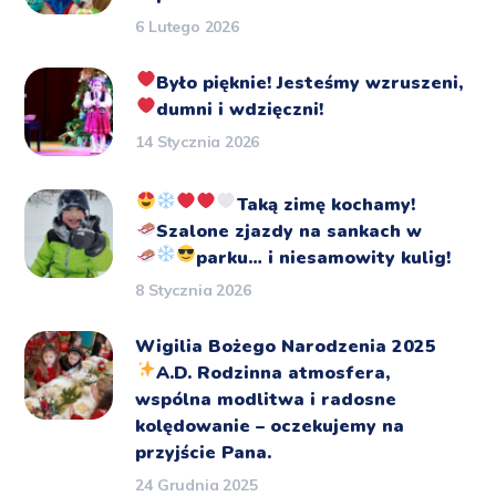
6 Lutego 2026
Było pięknie!
Jesteśmy wzruszeni,
dumni i wdzięczni!
14 Stycznia 2026
Taką zimę kochamy!
Szalone zjazdy na sankach
w
parku… i niesamowity kulig!
8 Stycznia 2026
Wigilia Bożego Narodzenia 2025
A.D.
Rodzinna atmosfera,
wspólna modlitwa i radosne
kolędowanie – oczekujemy na
przyjście Pana.
24 Grudnia 2025