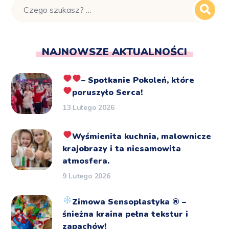
NAJNOWSZE AKTUALNOŚCI
– Spotkanie Pokoleń, które
poruszyło Serca!
13 Lutego 2026
Wyśmienita kuchnia, malownicze
krajobrazy i ta niesamowita
atmosfera.
9 Lutego 2026
Zimowa Sensoplastyka
®️
–
śnieżna kraina pełna tekstur i
zapachów!