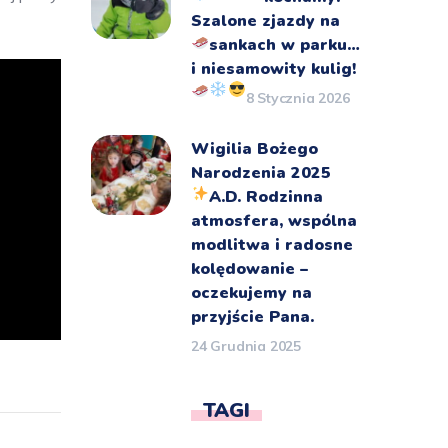
Szalone zjazdy na
sankach
w parku…
i niesamowity kulig!
8 Stycznia 2026
Wigilia Bożego
Narodzenia 2025
A.D.
Rodzinna
atmosfera, wspólna
modlitwa i radosne
kolędowanie –
oczekujemy na
przyjście Pana.
24 Grudnia 2025
TAGI