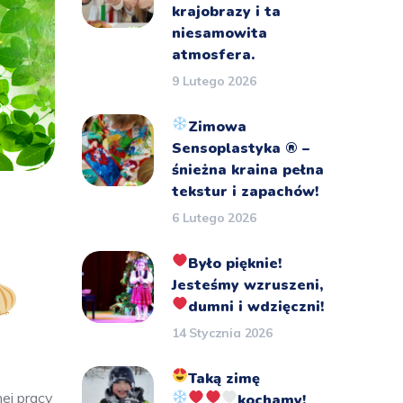
krajobrazy i ta
niesamowita
atmosfera.
9 Lutego 2026
Zimowa
Sensoplastyka
®️
–
śnieżna kraina pełna
tekstur i zapachów!
6 Lutego 2026
Było pięknie!
Jesteśmy wzruszeni,
dumni i wdzięczni!
14 Stycznia 2026
Taką zimę
ej pracy
kochamy!