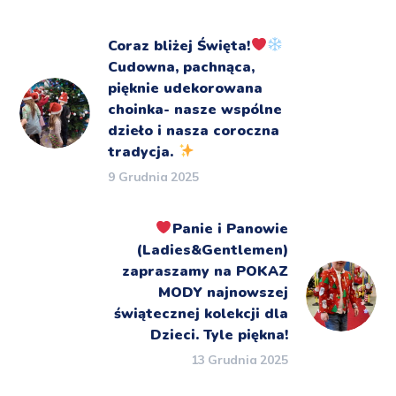
Coraz bliżej Święta!
Cudowna, pachnąca,
pięknie udekorowana
choinka- nasze wspólne
dzieło i nasza coroczna
tradycja.
9 Grudnia 2025
Panie i Panowie
(Ladies&Gentlemen)
zapraszamy na POKAZ
MODY najnowszej
świątecznej kolekcji dla
Dzieci. Tyle piękna!
13 Grudnia 2025