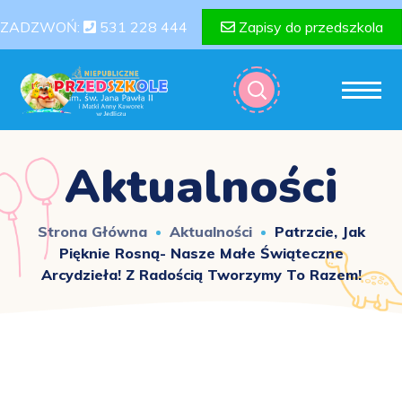
ZADZWOŃ:
531 228 444
Zapisy do przedszkola
Aktualności
Strona Główna
Aktualności
Patrzcie, Jak
Pięknie Rosną- Nasze Małe Świąteczne
Arcydzieła! Z Radością Tworzymy To Razem!