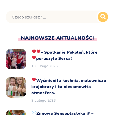
NAJNOWSZE AKTUALNOŚCI
– Spotkanie Pokoleń, które
poruszyło Serca!
13 Lutego 2026
Wyśmienita kuchnia, malownicze
krajobrazy i ta niesamowita
atmosfera.
9 Lutego 2026
Zimowa Sensoplastyka
®️
–