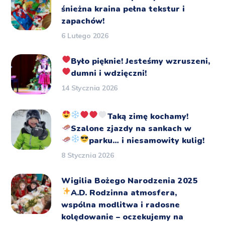
śnieżna kraina pełna tekstur i
zapachów!
6 Lutego 2026
Było pięknie!
Jesteśmy wzruszeni,
dumni i wdzięczni!
14 Stycznia 2026
Taką zimę kochamy!
Szalone zjazdy na sankach
w
parku… i niesamowity kulig!
8 Stycznia 2026
Wigilia Bożego Narodzenia 2025
A.D.
Rodzinna atmosfera,
wspólna modlitwa i radosne
kolędowanie – oczekujemy na