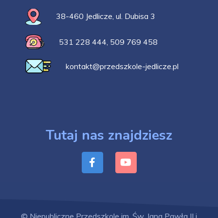
38-460 Jedlicze, ul. Dubisa 3
531 228 444
,
509 769 458
kontakt@przedszkole-jedlicze.pl
Tutaj nas znajdziesz
© Niepubliczne Przedszkole im. Św. Jana Pawła II i