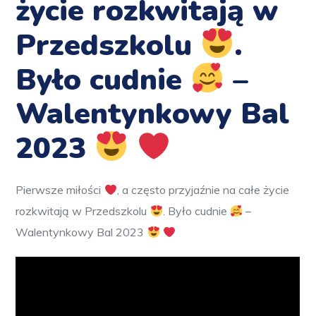
życie rozkwitają w
Przedszkolu
.
Było cudnie
–
Walentynkowy Bal
2023
Pierwsze miłości
, a często przyjaźnie na całe życie
rozkwitają w Przedszkolu
. Było cudnie
–
Walentynkowy Bal 2023