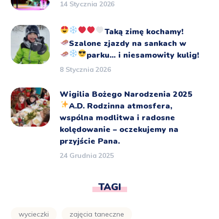
14 Stycznia 2026
Taką zimę kochamy!
Szalone zjazdy na sankach
w
parku… i niesamowity kulig!
8 Stycznia 2026
Wigilia Bożego Narodzenia 2025
A.D.
Rodzinna atmosfera,
wspólna modlitwa i radosne
kolędowanie – oczekujemy na
przyjście Pana.
24 Grudnia 2025
TAGI
wycieczki
zajęcia taneczne