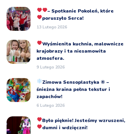
– Spotkanie Pokoleń, które
poruszyło Serca!
13 Lutego 2026
Wyśmienita kuchnia, malownicze
krajobrazy i ta niesamowita
atmosfera.
9 Lutego 2026
Zimowa Sensoplastyka
®️
–
śnieżna kraina pełna tekstur i
zapachów!
6 Lutego 2026
Było pięknie!
Jesteśmy wzruszeni,
dumni i wdzięczni!