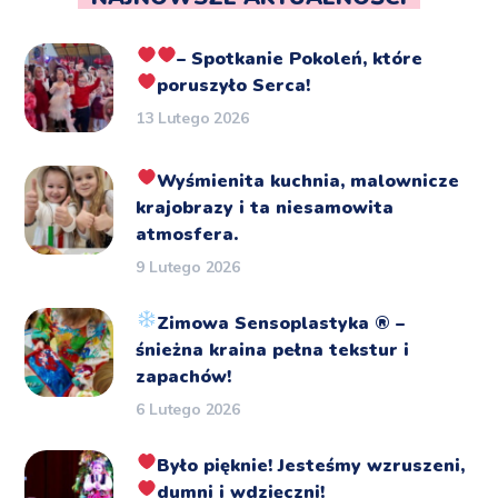
– Spotkanie Pokoleń, które
poruszyło Serca!
13 Lutego 2026
Wyśmienita kuchnia, malownicze
krajobrazy i ta niesamowita
atmosfera.
9 Lutego 2026
Zimowa Sensoplastyka
®️
–
śnieżna kraina pełna tekstur i
zapachów!
6 Lutego 2026
Było pięknie!
Jesteśmy wzruszeni,
dumni i wdzięczni!