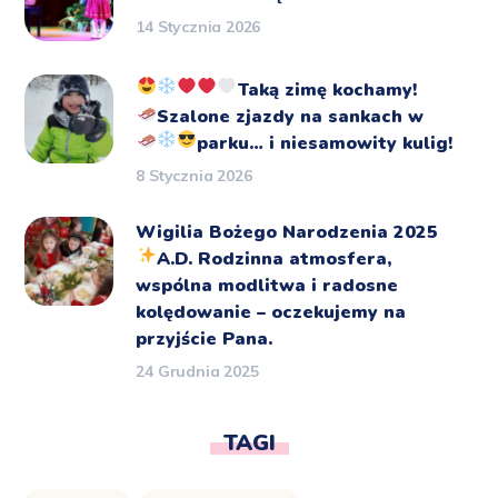
14 Stycznia 2026
Taką zimę kochamy!
Szalone zjazdy na sankach
w
parku… i niesamowity kulig!
8 Stycznia 2026
Wigilia Bożego Narodzenia 2025
A.D.
Rodzinna atmosfera,
wspólna modlitwa i radosne
kolędowanie – oczekujemy na
przyjście Pana.
24 Grudnia 2025
TAGI