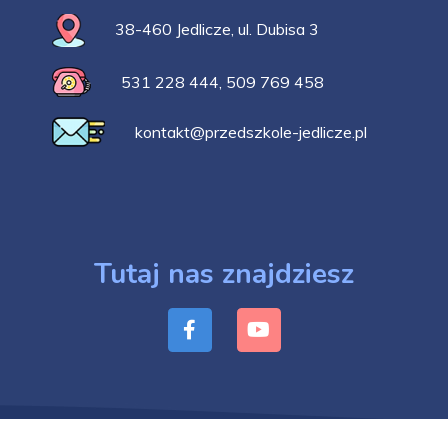
38-460 Jedlicze, ul. Dubisa 3
531 228 444
,
509 769 458
kontakt@przedszkole-jedlicze.pl
Tutaj nas znajdziesz
© Niepubliczne Przedszkole im. Św. Jana Pawła II i