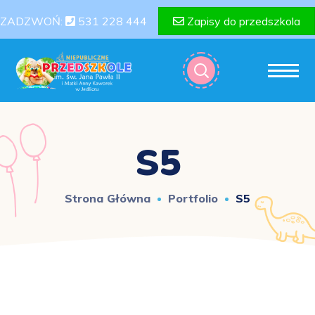
ZADZWOŃ:
531 228 444
Zapisy do przedszkola
S5
Strona Główna
Portfolio
S5