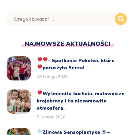
NAJNOWSZE AKTUALNOŚCI
– Spotkanie Pokoleń, które
poruszyło Serca!
13 Lutego 2026
Wyśmienita kuchnia, malownicze
krajobrazy i ta niesamowita
atmosfera.
9 Lutego 2026
Zimowa Sensoplastyka
®️
–