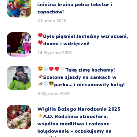
śnieżna kraina pełna tekstur i
zapachów!
6 Lutego 2026
Było pięknie!
Jesteśmy wzruszeni,
dumni i wdzięczni!
14 Stycznia 2026
Taką zimę kochamy!
Szalone zjazdy na sankach
w
parku… i niesamowity kulig!
8 Stycznia 2026
Wigilia Bożego Narodzenia 2025
A.D.
Rodzinna atmosfera,
wspólna modlitwa i radosne
kolędowanie – oczekujemy na