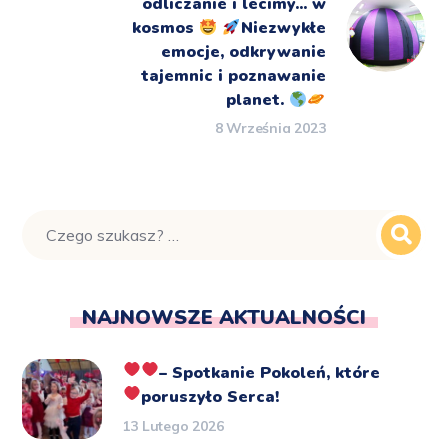
odliczanie i lecimy... w
kosmos
Niezwykłe
emocje, odkrywanie
tajemnic i poznawanie
planet.
8 Września 2023
NAJNOWSZE AKTUALNOŚCI
– Spotkanie Pokoleń, które
poruszyło Serca!
13 Lutego 2026