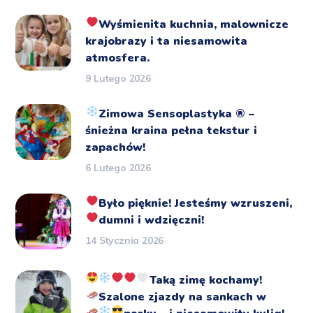
Wyśmienita kuchnia, malownicze
krajobrazy i ta niesamowita
atmosfera.
9 Lutego 2026
Zimowa Sensoplastyka
®️
–
śnieżna kraina pełna tekstur i
zapachów!
6 Lutego 2026
Było pięknie!
Jesteśmy wzruszeni,
dumni i wdzięczni!
14 Stycznia 2026
Taką zimę kochamy!
Szalone zjazdy na sankach
w