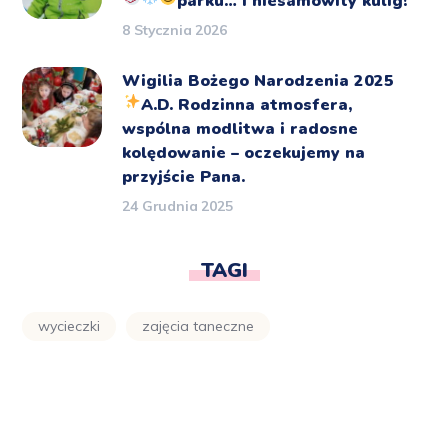
parku… i niesamowity kulig!
8 Stycznia 2026
Wigilia Bożego Narodzenia 2025
A.D.
Rodzinna atmosfera,
wspólna modlitwa i radosne
kolędowanie – oczekujemy na
przyjście Pana.
24 Grudnia 2025
TAGI
wycieczki
zajęcia taneczne