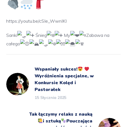
https://youtu.be/cSIe_WwnIKI
Sanki
Śnieg
My
Zabawa na
całego
Wspaniały sukces!
Wyróżnienia specjalne, w
Konkursie Kolęd i
Pastorałek
15 Stycznia 2025
Tak łączymy relaks z nauką
i sztuką
Pouczająca