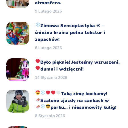
atmosfera.
9 Lutego 2026
Zimowa Sensoplastyka
®️
–
śnieżna kraina pełna tekstur i
zapachów!
6 Lutego 2026
Było pięknie!
Jesteśmy wzruszeni,
dumni i wdzięczni!
14 Stycznia 2026
Taką zimę kochamy!
Szalone zjazdy na sankach
w
parku… i niesamowity kulig!
8 Stycznia 2026