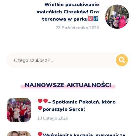
Wielkie poszukiwanie
maleńkich Ciszaków! Gra
terenowa w parku‍
23 Października 2025
NAJNOWSZE AKTUALNOŚCI
– Spotkanie Pokoleń, które
poruszyło Serca!
13 Lutego 2026
Wyśmienita kuchnia, malownicze