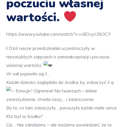
poczuciu własnej
wartości.
https://www.youtube.com/watch?v=c8OvyU5t3CY
ł
Dziś nasze przedszkolaki uczestniczyły w
niezwykłych zajęciach o samoakceptacji i poczuciu
własnej wartości.
W sali pojawiło się ł…
Każde dziecko zaglądało do środka, by zobaczyć ś ą.
Emocje? Ogromne! Na twarzach – lekkie
zawstydzenie, chwila ciszy… i zaskoczenie.
Bo to, co tam zobaczyły… poruszyło każde małe serce.
Kto był w środku?
Ciii….
Nie zdradzimy – ale możemy powiedzieć, że to