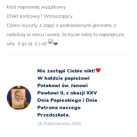
ktoś naprawdę wyjątkowy
Efekt końcowy? Wzruszający.
Dzieci wyszły z zajęć z podniesionymi głowami, z
radością w sercu i wiarą, że bycie sobą to największa
siła.
ś ą(-a), ś (-a)!
Nie zastąpi Ciebie nikt!
W hołdzie papieżowi
Polakowi św. Janowi
Pawłowi II, z okazji XXV
Dnia Papieskiego i Dnia
Patrona naszego
Przedszkola.
16 Października 2025