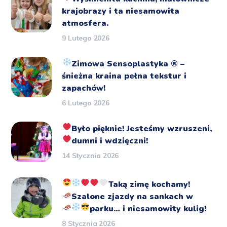
krajobrazy i ta niesamowita
atmosfera.
9 Lutego 2026
Zimowa Sensoplastyka
®️
–
śnieżna kraina pełna tekstur i
zapachów!
6 Lutego 2026
Było pięknie!
Jesteśmy wzruszeni,
dumni i wdzięczni!
14 Stycznia 2026
Taką zimę kochamy!
Szalone zjazdy na sankach
w
parku… i niesamowity kulig!
8 Stycznia 2026