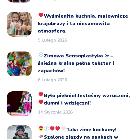
Wyśmienita kuchnia, malownicze
krajobrazy i ta niesamowita
atmosfera.
9 Lutego 2026
Zimowa Sensoplastyka
®️
–
śnieżna kraina pełna tekstur i
zapachów!
6 Lutego 2026
Było pięknie!
Jesteśmy wzruszeni,
dumni i wdzięczni!
14 Stycznia 2026
Taką zimę kochamy!
Szalone zjazdy na sankach
w