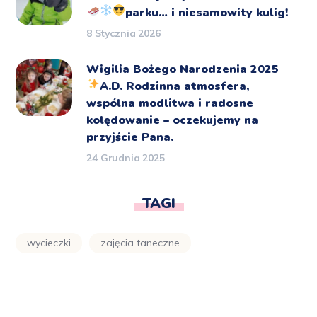
parku… i niesamowity kulig!
8 Stycznia 2026
Wigilia Bożego Narodzenia 2025
A.D.
Rodzinna atmosfera,
wspólna modlitwa i radosne
kolędowanie – oczekujemy na
przyjście Pana.
24 Grudnia 2025
TAGI
wycieczki
zajęcia taneczne