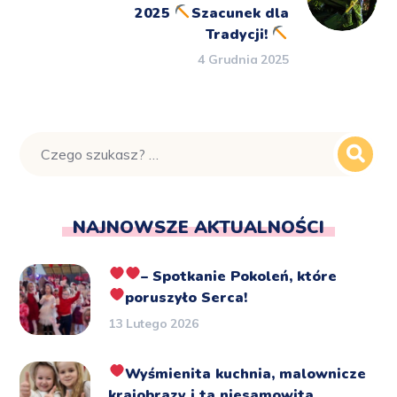
2025
Szacunek dla
Tradycji!
4 Grudnia 2025
NAJNOWSZE AKTUALNOŚCI
– Spotkanie Pokoleń, które
poruszyło Serca!
13 Lutego 2026
Wyśmienita kuchnia, malownicze
krajobrazy i ta niesamowita