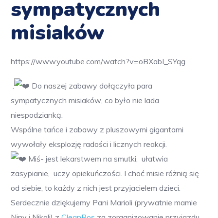
sympatycznych
misiaków
https://www.youtube.com/watch?v=oBXabI_SYqg
.
Do naszej zabawy dołączyła para
sympatycznych misiaków
, co było nie lada
niespodzianką.
Wspólne tańce i zabawy z pluszowymi gigantami
wywołały eksplozję radości i licznych reakcji.
Miś- jest lekarstwem na smutki,
ułatwia
zasypianie,
uczy opiekuńczości. I choć misie różnią się
od siebie, to każdy z nich jest przyjacielem dzieci.
Serdecznie dziękujemy Pani Marioli (prywatnie mamie
Niny i Nikoli) z
CleanRos
za zorganizowanie przyjazdu