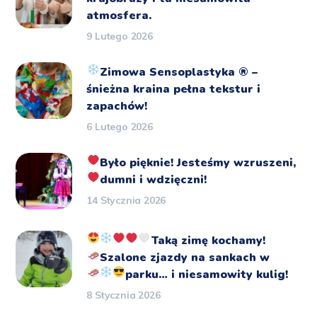
atmosfera.
9 Lutego 2026
Zimowa Sensoplastyka
®️
–
śnieżna kraina pełna tekstur i
zapachów!
6 Lutego 2026
Było pięknie!
Jesteśmy wzruszeni,
dumni i wdzięczni!
14 Stycznia 2026
Taką zimę kochamy!
Szalone zjazdy na sankach
w
parku… i niesamowity kulig!
8 Stycznia 2026