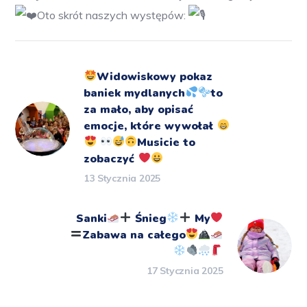
Oto skrót naszych występów:
Widowiskowy pokaz
baniek mydlanych
to
za mało, aby opisać
emocje, które wywołał
Musicie to
zobaczyć
13 Stycznia 2025
Sanki
Śnieg
My
Zabawa na całego
17 Stycznia 2025