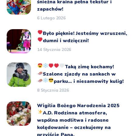
śnieżna kraina pełna tekstur i
zapachów!
6 Lutego 2026
Było pięknie!
Jesteśmy wzruszeni,
dumni i wdzięczni!
14 Stycznia 2026
Taką zimę kochamy!
Szalone zjazdy na sankach
w
parku… i niesamowity kulig!
8 Stycznia 2026
Wigilia Bożego Narodzenia 2025
A.D.
Rodzinna atmosfera,
wspólna modlitwa i radosne
kolędowanie – oczekujemy na
przyjście Pana.