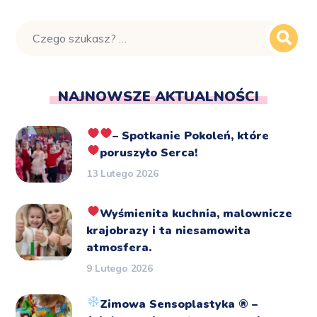
NAJNOWSZE AKTUALNOŚCI
– Spotkanie Pokoleń, które
poruszyło Serca!
13 Lutego 2026
Wyśmienita kuchnia, malownicze
krajobrazy i ta niesamowita
atmosfera.
9 Lutego 2026
Zimowa Sensoplastyka
®️
–