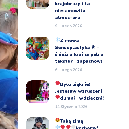
krajobrazy i ta
niesamowita
atmosfera.
9 Lutego 2026
Zimowa
Sensoplastyka
®️
–
śnieżna kraina pełna
tekstur i zapachów!
6 Lutego 2026
Było pięknie!
Jesteśmy wzruszeni,
dumni i wdzięczni!
14 Stycznia 2026
Taką zimę
kochamy!