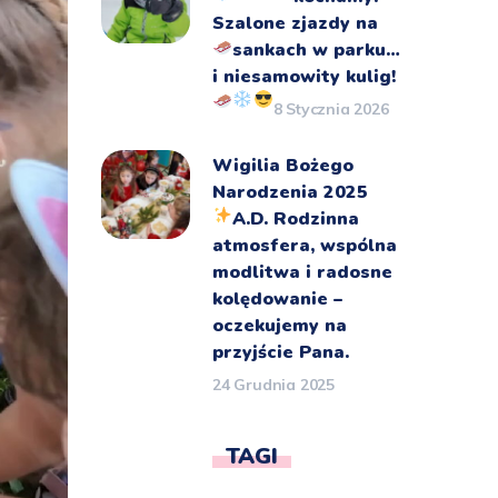
Szalone zjazdy na
sankach
w parku…
i niesamowity kulig!
8 Stycznia 2026
Wigilia Bożego
Narodzenia 2025
A.D.
Rodzinna
atmosfera, wspólna
modlitwa i radosne
kolędowanie –
oczekujemy na
przyjście Pana.
24 Grudnia 2025
TAGI