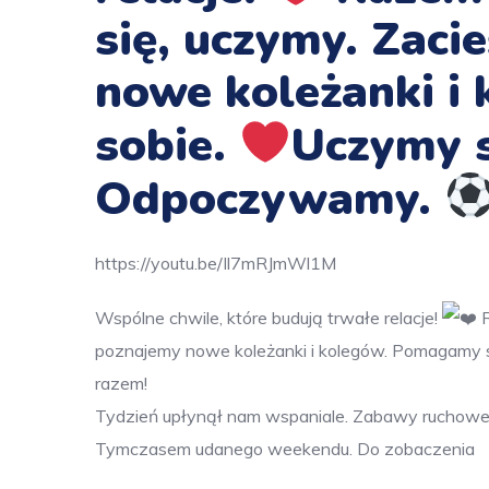
się, uczymy. Zaci
nowe koleżanki 
sobie.
Uczymy s
Odpoczywamy.
https://youtu.be/Il7mRJmWl1M
Wspólne chwile, które budują trwałe relacje!
R
poznajemy nowe koleżanki i kolegów. Pomagamy 
razem!
Tydzień upłynął nam wspaniale.
Zabawy ruchow
Tymczasem udanego weekendu
. Do zobaczenia