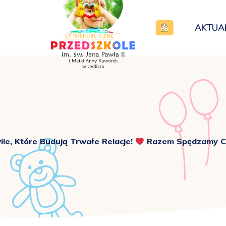
AKTUA
le, Które Budują Trwałe Relacje!
Razem Spędzamy Cza