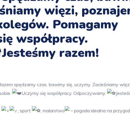
eśniamy więzi, poznaj
i kolegów. Pomagamy
ię współpracy.
Jesteśmy razem!
azem spędzamy czas, bawimy się, uczymy. Zacieśniamy więzi
sobie.
Uczymy się współpracy. Odpoczywamy.
Jeste
e
, sport
, malarstwo
– pogoda idealna na przygo