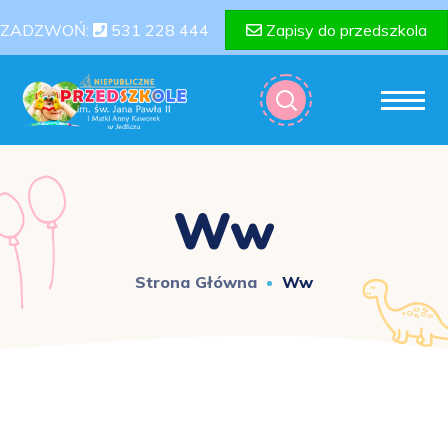
ZADZWOŃ:
531 228 444
Zapisy do przedszkola
Ww
Strona Główna
Ww