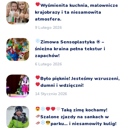
Wyśmienita kuchnia, malownicze
krajobrazy i ta niesamowita
atmosfera.
9 Lutego 2026
Zimowa Sensoplastyka
®️
–
śnieżna kraina pełna tekstur i
zapachów!
6 Lutego 2026
Było pięknie!
Jesteśmy wzruszeni,
dumni i wdzięczni!
14 Stycznia 2026
Taką zimę kochamy!
Szalone zjazdy na sankach
w
parku… i niesamowity kulig!