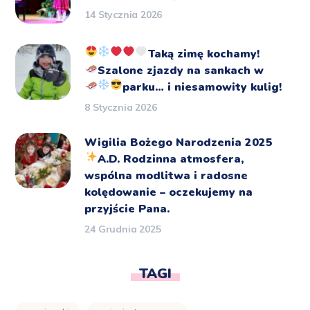
14 Stycznia 2026
Taką zimę kochamy!
Szalone zjazdy na sankach
w
parku… i niesamowity kulig!
8 Stycznia 2026
Wigilia Bożego Narodzenia 2025
A.D.
Rodzinna atmosfera,
wspólna modlitwa i radosne
kolędowanie – oczekujemy na
przyjście Pana.
24 Grudnia 2025
TAGI