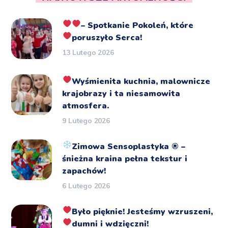
– Spotkanie Pokoleń, które
poruszyło Serca!
13 Lutego 2026
Wyśmienita kuchnia, malownicze
krajobrazy i ta niesamowita
atmosfera.
9 Lutego 2026
Zimowa Sensoplastyka
®️
–
śnieżna kraina pełna tekstur i
zapachów!
6 Lutego 2026
Było pięknie!
Jesteśmy wzruszeni,
dumni i wdzięczni!