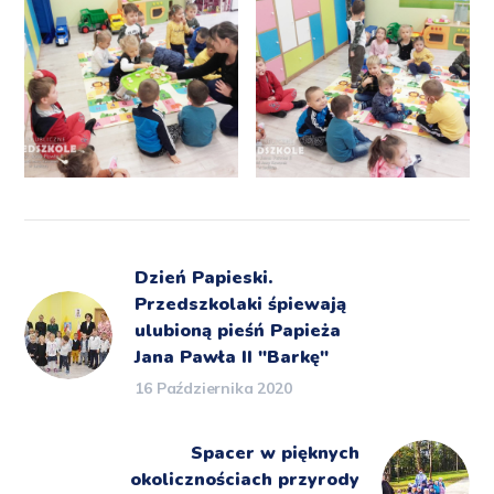
Dzień Papieski.
Przedszkolaki śpiewają
ulubioną pieśń Papieża
Jana Pawła II "Barkę"
16 Października 2020
Spacer w pięknych
okolicznościach przyrody