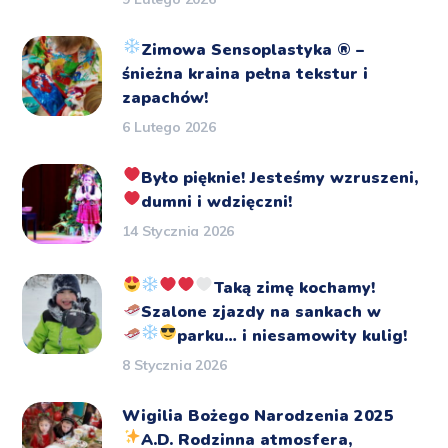
Zimowa Sensoplastyka
®️
–
śnieżna kraina pełna tekstur i
zapachów!
6 Lutego 2026
Było pięknie!
Jesteśmy wzruszeni,
dumni i wdzięczni!
14 Stycznia 2026
Taką zimę kochamy!
Szalone zjazdy na sankach
w
parku… i niesamowity kulig!
8 Stycznia 2026
Wigilia Bożego Narodzenia 2025
A.D.
Rodzinna atmosfera,