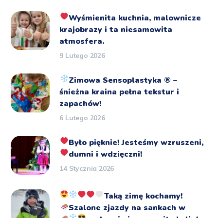
Wyśmienita kuchnia, malownicze
krajobrazy i ta niesamowita
atmosfera.
9 Lutego 2026
Zimowa Sensoplastyka
®️
–
śnieżna kraina pełna tekstur i
zapachów!
6 Lutego 2026
Było pięknie!
Jesteśmy wzruszeni,
dumni i wdzięczni!
14 Stycznia 2026
Taką zimę kochamy!
Szalone zjazdy na sankach
w