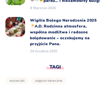
parku… i niesamowity kulig!
8 Stycznia 2026
Wigilia Bożego Narodzenia 2025
A.D.
Rodzinna atmosfera,
wspólna modlitwa i radosne
kolędowanie – oczekujemy na
przyjście Pana.
24 Grudnia 2025
TAGI
wycieczki
zajęcia taneczne