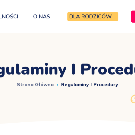
LNOŚCI
O NAS
DLA RODZICÓW
gulaminy I Proced
Strona Główna
Regulaminy I Procedury