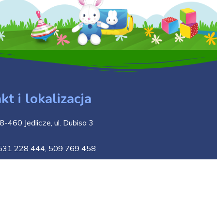
kt i lokalizacja
8-460 Jedlicze, ul. Dubisa 3
531 228 444
,
509 769 458
kontakt@przedszkole-jedlicze.pl