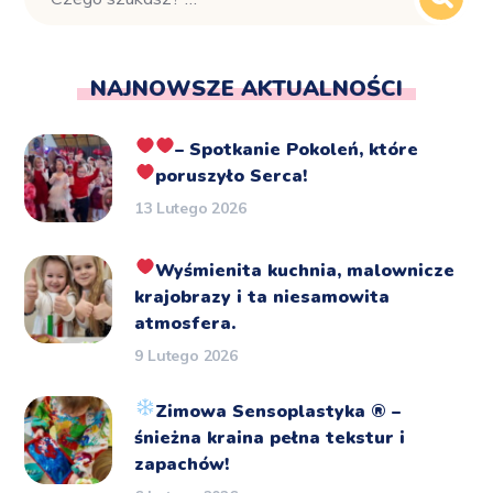
NAJNOWSZE AKTUALNOŚCI
– Spotkanie Pokoleń, które
poruszyło Serca!
13 Lutego 2026
Wyśmienita kuchnia, malownicze
krajobrazy i ta niesamowita
atmosfera.
9 Lutego 2026
Zimowa Sensoplastyka
®️
–
śnieżna kraina pełna tekstur i
zapachów!