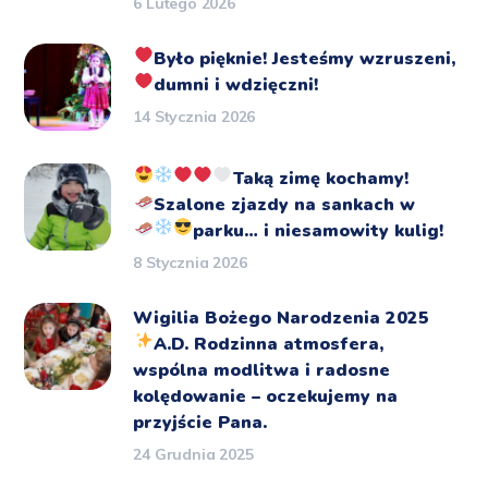
6 Lutego 2026
Było pięknie!
Jesteśmy wzruszeni,
dumni i wdzięczni!
14 Stycznia 2026
Taką zimę kochamy!
Szalone zjazdy na sankach
w
parku… i niesamowity kulig!
8 Stycznia 2026
Wigilia Bożego Narodzenia 2025
A.D.
Rodzinna atmosfera,
wspólna modlitwa i radosne
kolędowanie – oczekujemy na
przyjście Pana.
24 Grudnia 2025