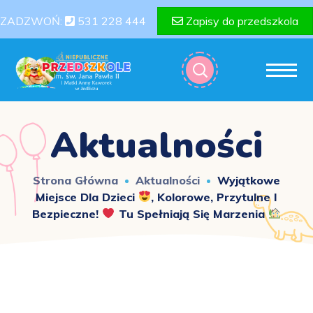
ZADZWOŃ:
531 228 444
Zapisy do przedszkola
Aktualności
Strona Główna
Aktualności
Wyjątkowe
Miejsce Dla Dzieci
, Kolorowe, Przytulne I
Bezpieczne!
Tu Spełniają Się Marzenia