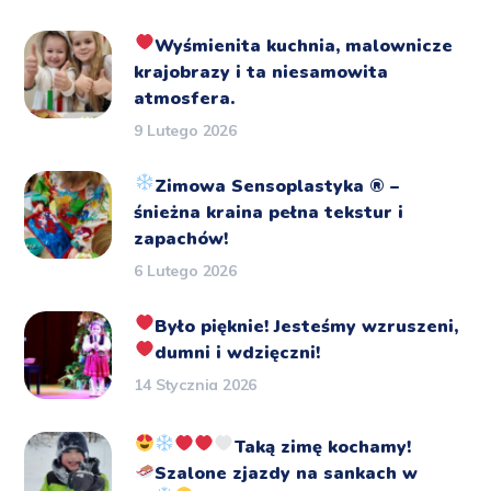
Wyśmienita kuchnia, malownicze
krajobrazy i ta niesamowita
atmosfera.
9 Lutego 2026
Zimowa Sensoplastyka
®️
–
śnieżna kraina pełna tekstur i
zapachów!
6 Lutego 2026
Było pięknie!
Jesteśmy wzruszeni,
dumni i wdzięczni!
14 Stycznia 2026
Taką zimę kochamy!
Szalone zjazdy na sankach
w