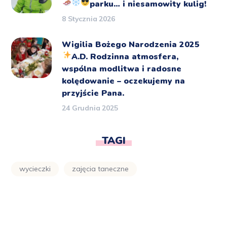
parku… i niesamowity kulig!
8 Stycznia 2026
Wigilia Bożego Narodzenia 2025
A.D.
Rodzinna atmosfera,
wspólna modlitwa i radosne
kolędowanie – oczekujemy na
przyjście Pana.
24 Grudnia 2025
TAGI
wycieczki
zajęcia taneczne